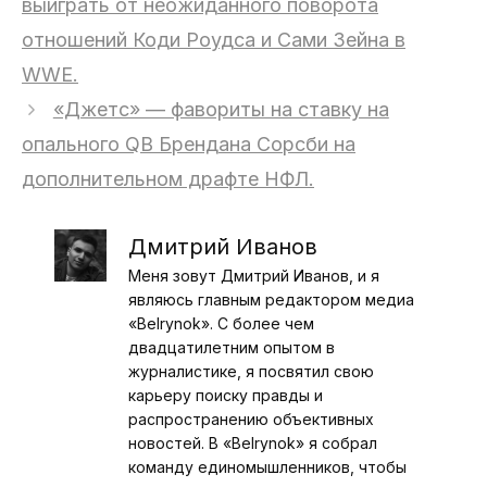
выиграть от неожиданного поворота
отношений Коди Роудса и Сами Зейна в
WWE.
«Джетс» — фавориты на ставку на
опального QB Брендана Сорсби на
дополнительном драфте НФЛ.
Дмитрий Иванов
Меня зовут Дмитрий Иванов, и я
являюсь главным редактором медиа
«Belrynok». С более чем
двадцатилетним опытом в
журналистике, я посвятил свою
карьеру поиску правды и
распространению объективных
новостей. В «Belrynok» я собрал
команду единомышленников, чтобы