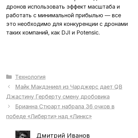
дронов использовать эффект масштаба и
работать с минимальной прибылью — все
это необходимо для конкуренции с дронами
таких компаний, как DJI и Potensic.
Рубрики
Технология
Майк Макдэниел из Чарджерс дает QB
Джастину Герберту смену дробовика
Брианна Стюарт набрала 36 очков в
победе «Либерти» над «Линкс»
Дмитрий Иванов